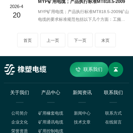
MYP矿用电缆；产品执行标准MT818.5-2009
分铠装型号）支持100Mbps速率，短距离下可接
缆有2~12根主线芯组成，成缆后外面挤包黑色氯
2026-4
近千兆。超五...
化聚乙烯橡皮护套或黑色氯丁橡皮护套。4、MYQ
MYP矿用电缆；产品执行标准MT818.5-2009矿山
20
电缆导电线芯：采用软铜线，其性能符合GB/T39
电缆的要求标准规范包括以下几个方面：工频额
56-1997。5、MYQ电缆绝缘：采用GB7594.2-19
定电压。U0/U分别为380/660V、660/1140V、1.
87中XJ-00A型橡皮。6、MYQ电缆线芯识别：四
9/3.3kV、3.6/6kV、6/10KV、8.7/10KV、300/50
首页
上一页
下一页
末页
芯及以下采用绝缘分色识别，...
0V。电缆导体的最高允许工作温度为65℃至9
0℃。电缆允许zui低的工作环境温度为-35℃。电
缆弯曲半径不大于电缆外径的6倍。电缆主线芯的
截面应满足供电线路负荷的要求。电缆应带有供
联系我们
保护接地用的足够截面的导体。严禁采用铝包电
缆。必须选用经检验...
关于我们
产品中心
新闻资讯
联系我们
公司简介
矿用橡套电缆
新闻中心
联系方式
企业文化
矿用通讯电缆
技术文章
在线留言
荣誉资质
矿用控制电缆