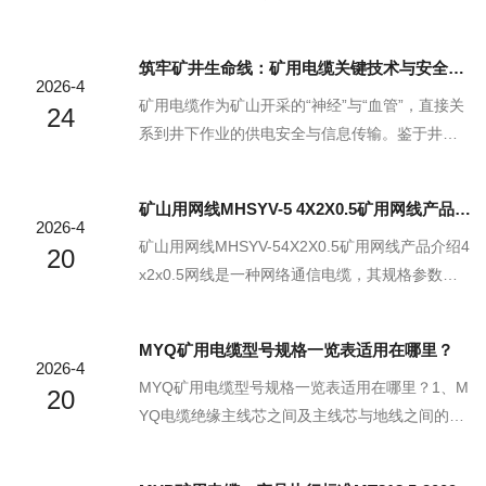
时烟雾少，且不释放有毒的卤素气体，安全性
等级、使用环境、敷设方式等多个因素。以下是
高。M:煤矿用(Méikuàngyòng)。专为煤矿等矿井
详细的选型指南：第一步：确定电压等级首先，
筑牢矿井生命线：矿用电缆关键技术与安全应用解析
环境设计。YJ:交联聚乙烯(Jiāoliánjùyǐxī)绝缘。...
需要根据供电系统的电压来选择电缆的额定电压
2026-4
（U₀/U）。0.38/0.66kV：常用于井下照明、信
矿用电缆作为矿山开采的“神经”与“血管”，直接关
24
号、控制系统及部分小型移动设备。0.66/1.14k
系到井下作业的供电安全与信息传输。鉴于井下
V：煤矿井下采煤机、掘进机、输送机等移动设备
环境的复杂性，其技术选型与安全管理至关重
的常用电压等级。1.9/3.3kV及以上：用于井下大
要。目前，矿用电缆主要分为三大类：电力电
矿山用网线MHSYV-5 4X2X0.5矿用网线产品介绍
型设备或高压供电系统的主干线路。第二步：分
缆、控制电缆和通信电缆。电力电缆用于输送大
2026-4
析使用环境与敷设方式这...
功率电能，如用于固定敷设的MYJV交联聚乙烯电
矿山用网线MHSYV-54X2X0.5矿用网线产品介绍4
20
缆；控制电缆（如MKVV系列）负责传输设备控制
x2x0.5网线是一种网络通信电缆，其规格参数和
信号；通信电缆则保障井下监控与调度的畅通。
性能特点如下：一、结构解析4x2x0.5：表示电缆
选型时需严格匹配电压等级，并区分固定敷设与
包含4对双绞线（即8根线芯），每对由2根直径0.
MYQ矿用电缆型号规格一览表适用在哪里？
移动设备的不同需求。为确保安全，矿用电缆必
5mm2的无氧铜导线绞合组成。绞合设计：双绞结
2026-4
须具备优异的阻燃、耐腐蚀、抗拉伸及抗电磁干
构有效减少电磁干扰，提升信号传输稳定性。护
MYQ矿用电缆型号规格一览表适用在哪里？1、M
20
扰性能。...
套类型：根据需求可能具备铠装（金属屏蔽层）
YQ电缆绝缘主线芯之间及主线芯与地线之间的绝
或非铠装形式，例如UTP为非屏蔽型，STP为屏
缘电阻换算到+20℃时不低于160MΩ·km。2、MY
蔽型。二、性能参数传输速率：五类网线（如部
Q电缆产品标准：MT818.9-1999。3、MYQ型电