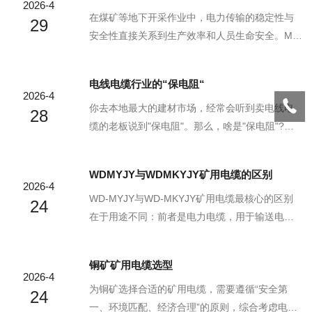
2026-4
在煤矿等地下开采作业中，电力传输的稳定性与
29
安全性直接关系到生产效率和人员生命安全。MY
矿用阻燃电缆作为专为井下移动设备设计的特种
电缆，凭借其独特的结构设计、优异的阻燃性能
电线电缆行业的“保电阻“
和可靠的运行表现，成为矿山供电系统的核心组
2026-4
件。本文将从结构设计、材料选择、性能特点及
你去本地最大的建材市场，经常会听到卖电线电
28
实际应用场景等维度，解析MY电缆如何保障井下
缆的老板说到"保电阻"。那么，啥是"保电阻"?保
移动供电的可靠性。一、结构设计：多层防护应
电阻是电线电缆行业流传的黑话，就是：只保导
对复杂工况MY矿用阻燃电缆采用“导体-绝缘-屏
体电阻达标。国标线(全项保检)要求：导体电阻，
WDMYJY与WDMKYJY矿用电缆的区别
蔽-护套”四层复合结构，每层均针对井下环境优化
导体纯度，线经，材质，绝缘厚度，护套，耐
2026-4
设计：1、导体层：采用多股细铜丝绞合工艺，兼
压，耐温，阻燃，机械强度全部达标。保电阻实
WD-MYJY与WD-MKYJY矿用电缆最核心的区别
24
顾导...
际上就保了其中的导体电阻达标，也称为：市场
在于用途不同：前者是电力电缆，用于输送电
国标。保电阻电缆保住了电线电缆的核心指标，
能；后者是控制电缆，用于传输控制信号。这个
但是，导电与绝缘是合格电力线缆的一体两面，
根本区别决定了它们在电压等级、导体结构和应
铜矿矿用电缆选型
保电阻线缆本质上还是在制环节偷工减料，为后
用场景上的显著差异。首先，我们来拆解这两个
2026-4
续的安全用电埋下隐患。保电阻线览因其外层材
型号的字母含义，这有助于理解它们的共性与差
为铜矿选择合适的矿用电缆，需要遵循“安全第
24
料低质，最...
异：WD:无卤(Wúlǔ)低烟(Dīyān)。表示电缆燃烧
一、环境匹配、经济合理”的原则，综合考虑电压