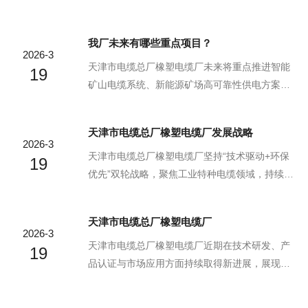
成灾难。普通线缆在此毫无招架之力，而MGTSV
产效率。传统含卤电缆在火灾中会释放大量有毒
矿用光缆从设计之初，便为应对这些挑战而生。
气体和浓烟，严重阻碍人员逃生并加剧事故危
我厂未来有哪些重点项目？
阻燃，是它守护矿井安全的首要底色。外护套与
害。而WDMYJY矿用无卤低烟电缆通过创新的无
2026-3
填充结构，均选用特殊阻燃材料，经特殊工艺打
卤低烟技术，为井下安全提供了系统性解决方
天津市电缆总厂橡塑电缆厂未来将重点推进智能
19
造，形...
案。一、无卤低烟技术的核心优势WDMYJY矿用
矿山电缆系统、新能源矿场高可靠性供电方案及
无卤低烟电缆的核心在于电缆材料的选择与结构
环保型特种电缆产业化三大核心项目‌。依托多年
设计。它采用交联聚乙烯(XLPE)作为绝缘层，外
技术积累与储备，企业正加速向智能化、绿色
天津市电缆总厂橡塑电缆厂发展战略
护套则使用特制无卤低烟阻燃聚烯烃材料。这种
化、定制化方向升级，持续巩固在工业特种电缆
2026-3
材料组合在燃烧时具有三大关键特性：1、无毒气
领域的地位。智能矿山电缆系统研发与应用‌面向
天津市电缆总厂橡塑电缆厂坚持“技术驱动+环保
19
体释放...
矿山自动化与数字化转型趋势，企业正推进具备‌
优先”双轮战略，聚焦工业特种电缆领域，持续强
实时状态监测功能的智能电缆‌研发，集成温度、
化研发创新与绿色制造能力‌。该企业依托近三十
电流、绝缘电阻等传感单元，支持数据远传与故
年行业积淀，将发展战略锚定在高安全性、高耐
天津市电缆总厂橡塑电缆厂
障预警。该系统已进入中试阶段，未来将配套智
久性电缆产品的研发与产业化上，致力于为矿
2026-3
能综采设备在大型煤矿部署，提升供电安全性与
业、电力、石化等严苛应用场景提供可靠解决方
天津市电缆总厂橡塑电缆厂近期在技术研发、产
19
运维效率。新...
案。其核心战略方向包括：技术与布局深化‌企业
品认证与市场应用方面持续取得新进展，展现出
以自主研发为核心动力，累计拥有23项覆盖材
强劲的行业竞争力‌。根据新闻资讯，该企业依托
料、结构、工艺全链条，如“低烟无卤阻燃电缆”显
多年技术积淀，在特种电缆领域不断实现突破，