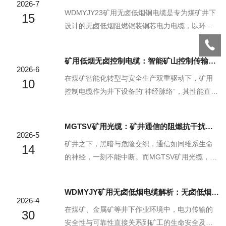
2026-7
WDMYJY23矿用无卤低烟铜电缆是专为煤矿井下
15
设计的无卤低烟阻燃铠装铜芯电力电缆，以环保
材料与安全结构为核心，适配井下密闭、高湿、
多尘、机械冲击频繁的复杂工况，既满足绿色矿
矿用低烟无卤控制电缆：智能矿山控制传输优选方案
山建设要求，又为井下供电系统提供可靠安全屏
2026-6
障。本文从环保特性与安全优势两方面展开，解
在煤矿智能化转型与安全生产双重驱动下，矿用
10
析其适配矿山场景的核心价值。一、核心环保特
控制电缆作为井下设备的“神经脉络”，其性能直接
性1、无卤低烟无毒，全生命周期绿色合规。WD
关乎生产安全与系统稳定性。矿用低烟无卤控制
MYJY23矿用无卤低烟铜电缆绝缘与护套均采用无
电缆凭借安全、可靠、适配的核心优势，成为智
MGTSV矿用光缆：矿井通信的阻燃抗干扰核心
卤低烟环保材料，不含卤素成分，燃烧时不释放
能矿山控制传输的优选方案，为井下复杂工况筑
2026-5
有毒腐蚀性气体，烟雾量低，符合环保指令要
牢传输防线。一、本质安全：破解井下火灾风险
矿井之下，黑暗与危险交织，通信如同维系生命
14
求。从...
的核心密码矿用低烟无卤控制电缆的核心价值，
的神经，一刻不能中断。而MGTSV矿用光缆，正
在于从根源化解火灾场景下的致命风险。传统矿
是这条神经的坚韧核心，以优良性能为矿井通信
用电缆燃烧时，会释放氯化氢等有毒腐蚀性气
筑牢安全防线。矿井环境堪称通信的“天敌”。岩层
WDMYJY矿用无卤低烟电缆解析：无卤低烟技术如何保障井下安全？
体，与水分结合形成强腐蚀性酸液，既腐蚀设
挤压、设备震动，时刻考验着线缆的物理韧性；
2026-4
备，又会导致人员窒息，同时产生浓密黑烟，短
高湿、粉尘弥漫，不断侵蚀通信载体；更致命的
在煤矿、金属矿等井下作业环境中，电力传输的
30
时间内将巷道能见度...
是，瓦斯泄漏、煤尘积聚一旦遇火，瞬间便能酿
安全性与可靠性直接关系到矿工的生命安全及生