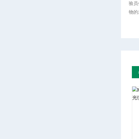
验员
物的