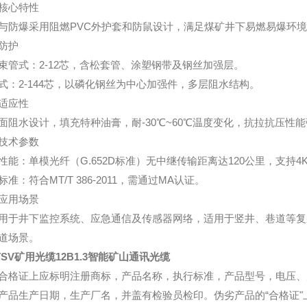
核心特性
与防爆采用阻燃PVC外护套和防鼠设计，满足煤矿井下易燃易爆环
防护
束管式：2-12芯，含松套管、涂塑钢带及钢丝加强层。
式：2-144芯，以磷化钢丝为中心加强件，多层阻水结构。
适应性
面阻水设计，填充特种油膏，耐-30℃~60℃温度变化，抗拉抗压性
技术参数
性能：单模光纤（G.652D标准）无中继传输距离达120公里，支持
标准：符合MT/T 386-2011，需通过MA认证。
应用场景
用于井下监控系统、应急通信及传感器网络，适用于竖井、巷道等复杂
道场景。
TSV矿用光缆12B1.3智能矿山通讯光缆
合格证上应标明注册商标，产品名称，执行标准，产品型号，电压、
产品生产日期，生产厂名，并盖有检验员检印。伪劣产品的“合格证