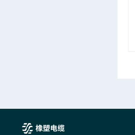
MGTS33矿用光缆粗钢丝光纤网线
MGTS33铜矿井用光缆隧道光纤网线
情
产品详情