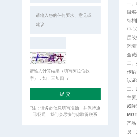
一、
阻燃
结构
中心
层绞
环境
全截
二、
请输入计算结果（填写阿拉伯数
传输
字），如：三加四=7
认证
三、
主要
或隧
"注：请务必信息填写准确，并保持通
讯畅通，我们会尽快与你取得联系
MG
产品
员，