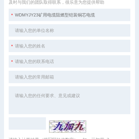
及时与我们的团队取得联系，很乐意为您提供帮助