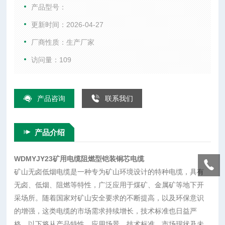
力，适合需要防止机械挤压、啮齿动物啃咬的场合。
产品型号：
更新时间：2026-04-27
厂商性质：生产厂家
访问量：109
产品咨询
联系我们
产品介绍
WDMYJY23矿用电缆阻燃型铠装铜芯电缆
矿山无卤低烟电缆是一种专为矿山环境设计的特种电缆，具有
无卤、低烟、阻燃等特性，广泛应用于煤矿、金属矿等地下开
采场所。随着国家对矿山安全要求的不断提高，以及环保意识
的增强，这类电缆的市场需求持续增长，技术标准也日益严
格。以下将从产品特性、应用场景、技术标准、市场现状及未