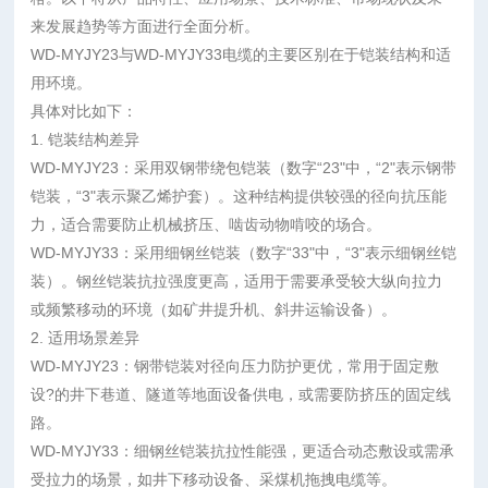
来发展趋势等方面进行全面分析。
WD-MYJY23与WD-MYJY33电缆的主要区别在于铠装结构和适
用环境。
具体对比如下：
1. 铠装结构差异
WD-MYJY23：采用双钢带绕包铠装（数字“23"中，“2"表示钢带
铠装，“3"表示聚乙烯护套）。这种结构提供较强的径向抗压能
力，适合需要防止机械挤压、啮齿动物啃咬的场合。
WD-MYJY33：采用细钢丝铠装（数字“33"中，“3"表示细钢丝铠
装）。钢丝铠装抗拉强度更高，适用于需要承受较大纵向拉力
或频繁移动的环境（如矿井提升机、斜井运输设备）。
2. 适用场景差异
WD-MYJY23：钢带铠装对径向压力防护更优，常用于固定敷
设?的井下巷道、隧道等地面设备供电，或需要防挤压的固定线
路。
WD-MYJY33：细钢丝铠装抗拉性能强，更适合动态敷设或需承
受拉力的场景，如井下移动设备、采煤机拖拽电缆等。