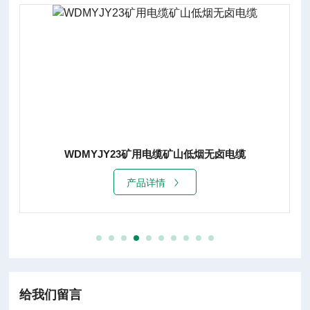
WDMYJY23矿用电缆矿山低烟无卤电缆
产品详情
给我们留言