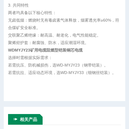
3. 共同特性
两者均具备以下核心特性：
无卤低烟：燃烧时无有毒卤素气体释放，烟雾透光率≥60%，符
合煤矿安全标准。
交联聚乙烯绝缘：耐高温、耐老化，电气性能稳定。
聚烯烃护套：耐腐蚀、防水，适应潮湿环境。
WDMYJY23矿用电缆阻燃型铠装铜芯电缆
选择时需根据实际需求：
若需抗压、防机械损伤，选WD-MYJY23（钢带铠装）。
若需抗拉、适应动态环境，选WD-MYJY33（细钢丝铠装）。
相关产品